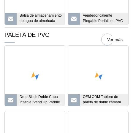
Bolsa de almacenamiento
Vendedor caliente
de agua de almohada
Plegable Portátil de PVC
suave de lona de PVC de
Cubo Plegable Cubo de
vejiga flexible inflable
Pie Cubo Redondo de
PALETA DE PVC
Agua Bolsa de
Ver más
Almacenamiento Lavabo
para Pesca
Drop Stitch Doble Capa
OEM ODM Tablero de
Inflable Stand Up Paddle
paleta de doble cámara
Board para Surfear en
Tabla de surf suave
10'6FT Longitud 30''
Deportes acuáticos Stand
Ancho
up Paddle Board Inflable
Sup Paddle