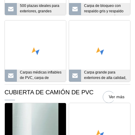
500 plazas ideales para
Carpa de bloqueo con
exteriores, grandes
respaldo gris y respaldo
tiendas transparentes de
negro con impresión
tela de PVC transparente
digital de PVC
para bodas
Carpas médicas inflables
Carpa grande para
de PVC, carpa de
exteriores de alta calidad,
aislamiento hospitalario,
carpa transparente de
carpa desinfectante
PVC para bodas, carpa
CUBIERTA DE CAMIÓN DE PVC
inflable
transparente para fiestas
Ver más
y eventos