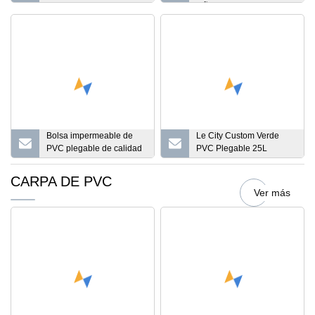
impermeable para
niños, canoa,
deportes
senderismo, plegable,
duradera, para exteriores,
fabricante de China,
mochila de senderismo
de 10L para escalada
Bolsa impermeable de
Le City Custom Verde
PVC plegable de calidad
PVC Plegable 25L
Dfaspo, mochila seca con
Mochila Seca
tapa enrollable
Impermeable para Viajes
CARPA DE PVC
Camping Senderismo Al
Ver más
Aire Libre