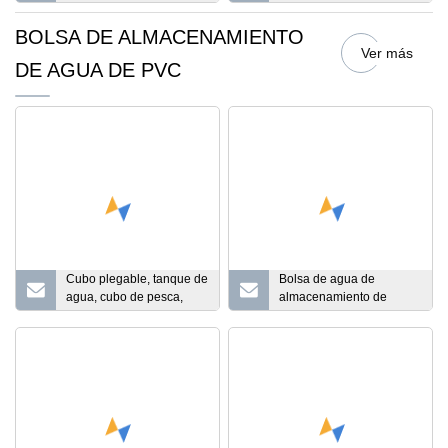
para acampar al aire
Camping que viaja de la
libre, ligero y portátil,
lona del PVC 500d
BOLSA DE ALMACENAMIENTO
multifuncional
Ver más
DE AGUA DE PVC
Cubo plegable, tanque de
Bolsa de agua de
agua, cubo de pesca,
almacenamiento de
almacenamiento de agua
cosecha industrial de
portátil para exteriores,
PVC plegable 50000L
bolsa de agua de tela de
PVC telescópica grande