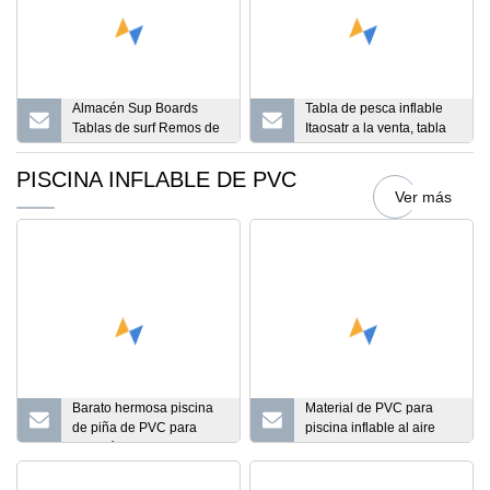
Almacén Sup Boards
Tabla de pesca inflable
Tablas de surf Remos de
Itaosatr a la venta, tabla
pie Remos de PVC de
de Surf, venta al por
doble capa Remos
mayor, tabla de Paddle
PISCINA INFLABLE DE PVC
inflables
inflable, tablas de surf de
Ver más
remo
Barato hermosa piscina
Material de PVC para
de piña de PVC para
piscina inflable al aire
natación al por mayor
libre para fiestas de
piscina inflable con forma
adultos Willest para
de piña para la venta
acomodar a varias