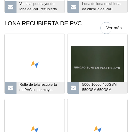
Venta al por mayor de
Lona de lona recubierta
lona de PVC recubierta
de cuchillo de PVC
de cuchillo estándar
610GSM 650GSM para
Heytex para cubierta de
cubrir material de
LONA RECUBIERTA DE PVC
camión y cortina lateral y
reparación de carreteras
Ver más
cubierta de marquesina
calientes
Rollo de tela recubierta
500d 1000d 400GSM
de PVC al por mayor
550GSM 650GSM
Lona de PVC resistente al
750GSM Impermeable
agua para cubierta de
Resistente a los rayos UV
camión
Retardante de llama
Laminado Lona
recubierta PVC Rollo de
lona para la impresión de
la cubierta del camión de