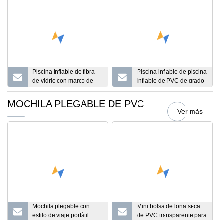
personas
Piscina inflable de fibra
Piscina inflable de piscina
de vidrio con marco de
inflable de PVC de grado
metal de PVC con calor y
comercial de 6X6m para
calentador
la venta
MOCHILA PLEGABLE DE PVC
Ver más
Mochila plegable con
Mini bolsa de lona seca
estilo de viaje portátil
de PVC transparente para