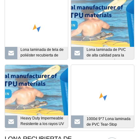
Lona laminada de tela de
Lona laminada de PVC
poliéster recubierta de
de alta calidad para la
PVC de vinilo resistente a
cubierta del jardín del
los rayos UV resistente al
camión
agua multipropósito de
Sijiatex
Heavy Duty Impermeable
1000d 9*7 Lona laminada
Resistente a los rayos UV
de PVC Tear-Stop
Retardante de llama
Vinilo Poliéster Carpas
LONA RECUBIERTA DE