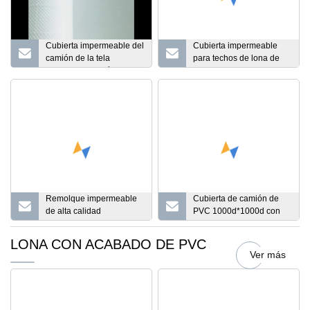
Cubierta impermeable del
Cubierta impermeable
camión de la tela
para techos de lona de
revestida polivinílica de la
PVC Cubierta para
lona del PVC del precio
camiones
de fábrica
Remolque impermeable
Cubierta de camión de
de alta calidad
PVC 1000d*1000d con
Cover/PVC Truck Trailer
ojal
Covers
LONA CON ACABADO DE PVC
Ver más