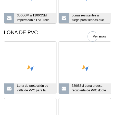
la bolsa de la tienda
350GSM a 1200GSM
Lonas resistentes al
impermeable PVC rollo
fuego para tiendas que
de tela recubierta de lona
imprimen lonas
de PVC para tienda de
recubiertas de PVC
LONA DE PVC
cubierta de camión
resistentes
Ver más
Lona de protección de
520GSM Lona gruesa
valla de PVC para la
recubierta de PVC doble
venta caliente
de lona impermeable de
18 mil