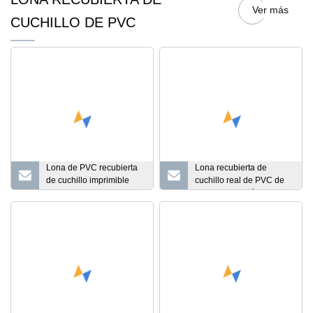
Camión Cubierta Bolsa
Ver más
Tela Laminada Revestida
CUCHILLO DE PVC
Rollo Lona Lona de PVC
650GSM
Lona de PVC recubierta
Lona recubierta de
de cuchillo imprimible
cuchillo real de PVC de
blanca para cubiertas
suministro de fábrica de
inflables para botes y
tela de China para carpa
camiones
de carpa