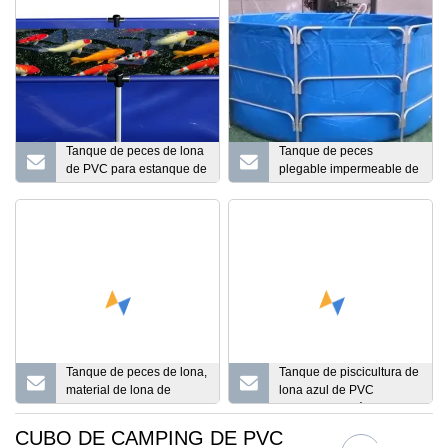
Tanque de peces de lona
Tanque de peces
de PVC para estanque de
plegable impermeable de
camarones plegable de
lona de PVC de 10000
450 litros
litros de 3m de diámetro x
1,4 m de altura
Tanque de peces de lona,
Tanque de piscicultura de
​​material de lona de
lona azul de PVC
tanque de peces de tela
plegable de plástico al
de PVC reforzado
por mayor
CUBO DE CAMPING DE PVC