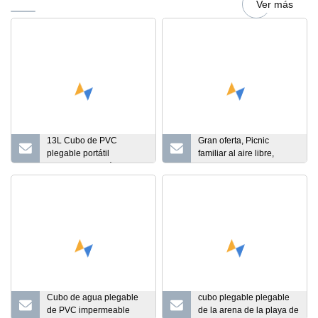
Ver más
13L Cubo de PVC
Gran oferta, Picnic
plegable portátil
familiar al aire libre,
multifuncional Fácil de
plegable, lona de PVC
llevar Bolsa de
500d, Cubo de pesca
almacenamiento de color
para acampar
de costura impermeable
Contenedor de agua para
acampar al aire libre
Pesca en vivo
Cubo de agua plegable
cubo plegable plegable
de PVC impermeable
de la arena de la playa de