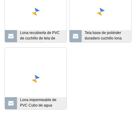
Lona recubierta de PVC
Tela base de poliéster
de cuchillo de tela de
duradero cuchillo lona
base de poliéster
recubierta de PVC para
duradero para tienda
tienda/cubierta/toldo/estanque
Lona impermeable de
PVC Cubo de agua
plegable Cubo plegable
para acampar
Senderismo Lavado de
autos