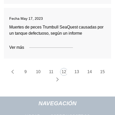
Fecha
May 17, 2023
Muertes de peces Trumbull SeaQuest causadas por
un tanque defectuoso, según un informe
Ver más
9
10
11
12
13
14
15
NAVEGACIÓN