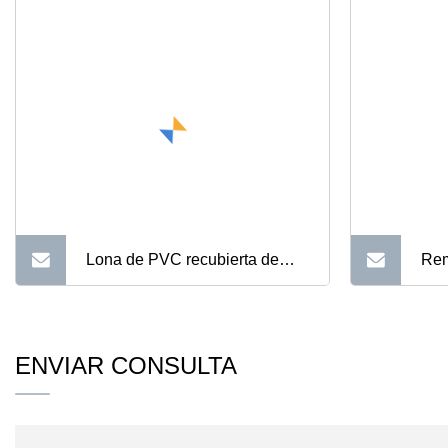
Lona de PVC recubierta de
Rem
alta resistencia a la tracción
alt
para la cubierta del camión de
Tra
ENVIAR CONSULTA
la tienda