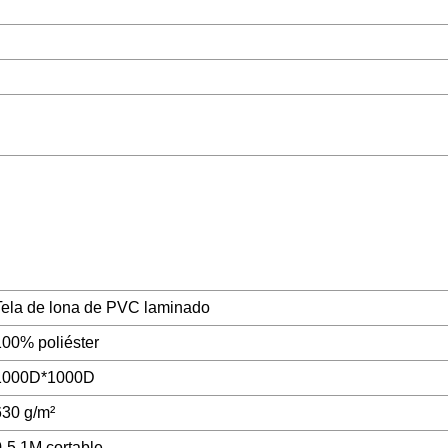
Tela de lona de PVC laminado
100% poliéster
1000D*1000D
630 g/m²
0-5.1M cortable