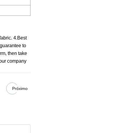
abric. 4.Best
 guarantee to
irm, then take
e our company
Próximo