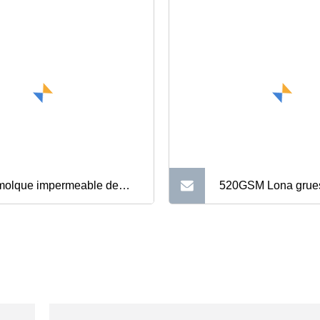
olque impermeable de
520GSM Lona grue
a calidad Cover/PVC Truck
recubierta de PVC 
iler Covers
lona impermeable d