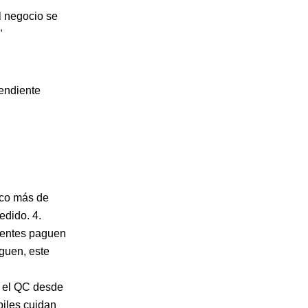
l negocio se
"
pendiente
oco más de
edido. 4.
ientes paguen
guen, este
n el QC desde
biles cuidan