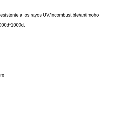
resistente a los rayos UV/incombustible/antimoho
000d*1000d,
bre