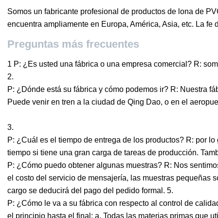
Somos un fabricante profesional de productos de lona de PV
encuentra ampliamente en Europa, América, Asia, etc. La fe d
Preguntas más frecuentes
1 P: ¿Es usted una fábrica o una empresa comercial? R: somo
2.
P: ¿Dónde está su fábrica y cómo podemos ir? R: Nuestra fábr
Puede venir en tren a la ciudad de Qing Dao, o en el aeropue
3.
P: ¿Cuál es el tiempo de entrega de los productos? R: por l
tiempo si tiene una gran carga de tareas de producción. Tam
P: ¿Cómo puedo obtener algunas muestras? R: Nos sentimos 
el costo del servicio de mensajería, las muestras pequeñas 
cargo se deducirá del pago del pedido formal. 5.
P: ¿Cómo le va a su fábrica con respecto al control de calid
el principio hasta el final: a. Todas las materias primas que 