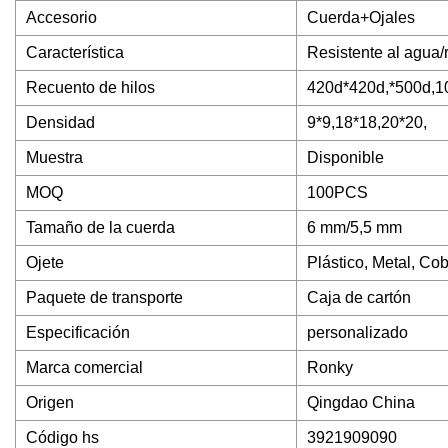
Accesorio
Cuerda+Ojales
Característica
Resistente al agua/
Recuento de hilos
420d*420d,*500d,1
Densidad
9*9,18*18,20*20,
Muestra
Disponible
MOQ
100PCS
Tamaño de la cuerda
6 mm/5,5 mm
Ojete
Plástico, Metal, Co
Paquete de transporte
Caja de cartón
Especificación
personalizado
Marca comercial
Ronky
Origen
Qingdao China
Código hs
3921909090