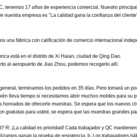
C, tenemos 17 años de experiencia comercial. Nuestro principa
e nuestra empresa es "La calidad gana la confianza del cliente
s una fábrica con calificación de comercio internacional inde
ica está en el distrito de Xi Haian, ciudad de Qing Dao.
rto al aeropuerto de Jiao Zhou, podemos recogerlo allí.
o general, terminamos los pedidos en 35 días. Pero tomará un p
bién lleva tiempo si necesitamos abrir muchos moldes para su p
honrados de ofrecerle muestras. Se espera que los nuevos cl
son gratuitas para usted, se espera que las muestras grandes pa
ad? R: ¡La calidad es prioridad! Cada trabajador y QC mantiene
utilizamos pasan la prueba de resistencia. b. Los trabajadores há