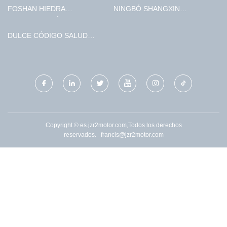
FOSHAN HIEDRA
NINGBÓ SHANGXIN
CONSTRUCCIÓN
LANZADOR RUEDAS
MATERIALES CO., LTD
COMPAÑÍA, LIMITADO
DULCE CÓDIGO SALUD
LABORATORIO (CHINA)
LIMITADO
Copyright © es.jzr2motor.com,Todos los derechos
reservados.
francis@jzr2motor.com