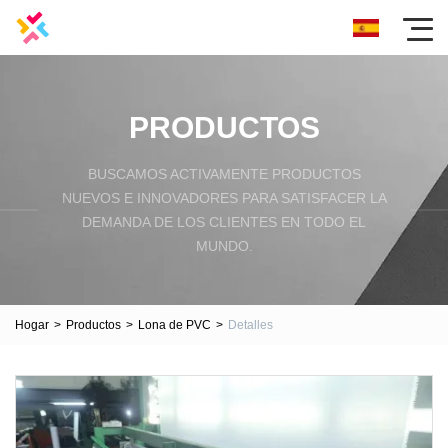
PRODUCTOS
BUSCAMOS ACTIVAMENTE PRODUCTOS
NUEVOS E INNOVADORES PARA SATISFACER LA
DEMANDA DE LOS CLIENTES EN TODO EL
MUNDO.
Hogar
>
Productos
>
Lona de PVC
>
Detalles