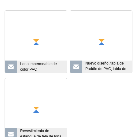
Nuevo diseño, tabla de
Lona impermeable de
Paddle de PVC, tabla de
color PVC
Paddle inflable, tabla de
surf, tabla de surf inflable,
tabla de surf, tabla larga,
Stand-up Paddle
Revestimiento de
estanque de tela de lona